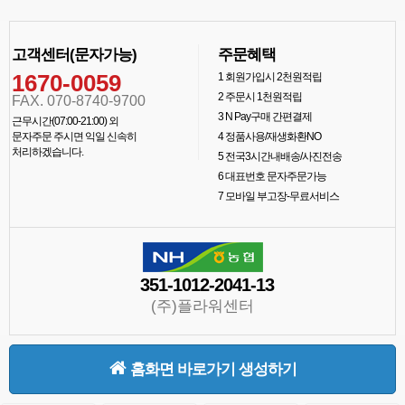
고객센터(문자가능)
주문혜택
1670-0059
1
회원가입시 2천원적립
2
주문시 1천원적립
FAX. 070-8740-9700
3
N Pay구매 간편결제
근무시간(07:00-21:00) 외
문자주문 주시면 익일 신속히
4
정품사용/재생화환NO
처리하겠습니다.
5
전국3시간내배송/사진전송
6
대표번호 문자주문가능
7
모바일 부고장-무료서비스
351-1012-2041-13
(주)플라워센터
홈화면 바로가기 생성하기