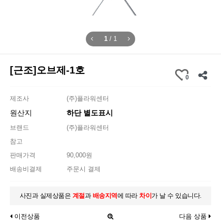
1
/
1
[근조]오브제-1호
0
제조사
(주)플라워센터
원산지
하단 별도표시
브랜드
(주)플라워센터
참고
판매가격
90,000원
배송비결제
주문시 결제
사진과 실제상품은
계절
과
배송지역
에 따라
차이
가 날 수 있습니다.
이전상품
다음 상품