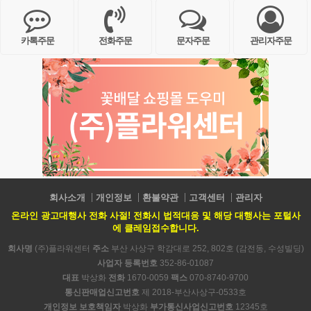
카톡주문
전화주문
문자주문
관리자주문
회사소개
개인정보
환불약관
고객센터
관리자
온라인 광고대행사 전화 사절! 전화시 법적대응 및 해당 대행사는 포털사
에 클레임접수합니다.
회사명
(주)플라워센터
주소
부산 사상구 학감대로 252, 802호 (감전동, 수성빌딩)
사업자 등록번호
352-86-01087
대표
박상화
전화
1670-0059
팩스
070-8740-9700
통신판매업신고번호
제 2018-부산사상구-0533호
개인정보 보호책임자
박상화
부가통신사업신고번호
12345호