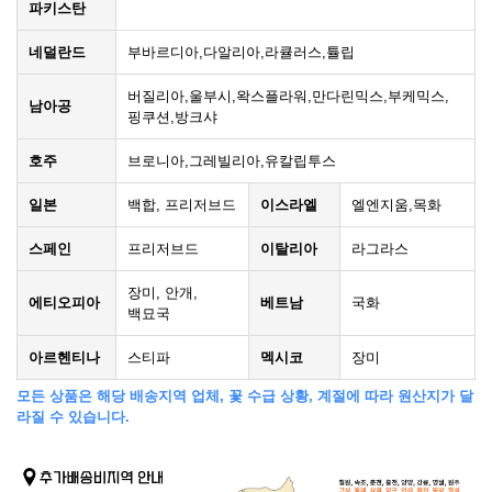
파키스탄
네덜란드
부바르디아,다알리아,라큘러스,튤립
버질리아,울부시,왁스플라워,만다린믹스,부케믹스,
남아공
핑쿠션,방크샤
호주
브로니아,그레빌리아,유칼립투스
일본
백합, 프리저브드
이스라엘
엘엔지움,목화
스페인
프리저브드
이탈리아
라그라스
장미, 안개,
에티오피아
베트남
국화
백묘국
아르헨티나
스티파
멕시코
장미
모든 상품은 해당 배송지역 업체, 꽃 수급 상황, 계절에 따라 원산지가 달
라질 수 있습니다.