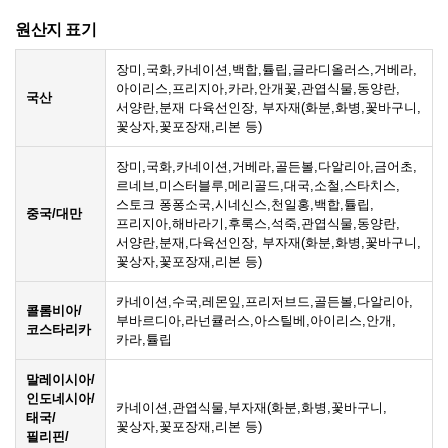
원산지 표기
장미,국화,카네이션,백합,튤립,글라디올러스,거베라,
아이리스,프리지아,카라,안개꽃,관엽식물,동양란,
국산
서양란,분재 다육선인장, 부자재(화분,화병,꽃바구니,
꽃상자,꽃포장재,리본 등)
장미,국화,카네이션,거베라,골든볼,다알리아,금어초,
르네브,미스터블루,메리골드,대국,소철,스타치스,
스토크 퐁퐁소국,시네신스,천일홍,백합,튤립,
중국/대만
프리지아,해바라기,후룩스,석죽,관엽식물,동양란,
서양란,분재,다육선인장, 부자재(화분,화병,꽃바구니,
꽃상자,꽃포장재,리본 등)
카네이션,수국,레몬잎,프리저브드,골든볼,다알리아,
콜롬비아/
부바르디아,라넌큘러스,아스틸베,아이리스,안개,
코스타리카
카라,튤립
말레이시아/
인도네시아/
카네이션,관엽식물,부자재(화분,화병,꽃바구니,
태국/
꽃상자,꽃포장재,리본 등)
필리핀/