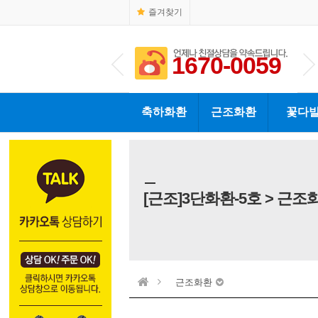
즐겨찾기
1670-0059
1670-0059
축하화환
근조화환
꽃다
[근조]3단화환-5호 > 근조
근조화환