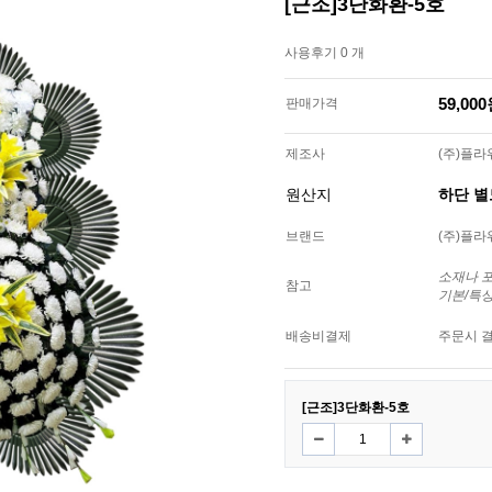
[근조]3단화환-5호
사용후기 0 개
59,00
판매가격
제조사
(주)플
원산지
하단 
브랜드
(주)플
소재나 
참고
기본/특
배송비결제
주문시 
[근조]3단화환-5호