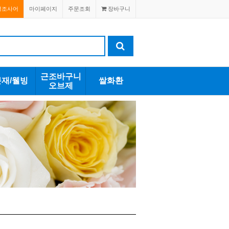
경조사어
마이페이지
주문조회
장바구니
근조바구니
분재/웰빙
쌀화환
오브제