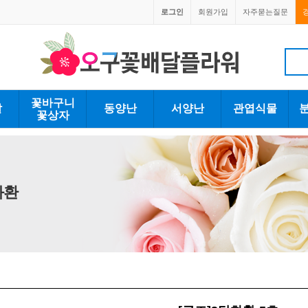
로그인
회원가입
자주묻는질문
1670-0059
1670-0059
꽃바구니
발
동양난
서양난
관엽식물
꽃상자
화환