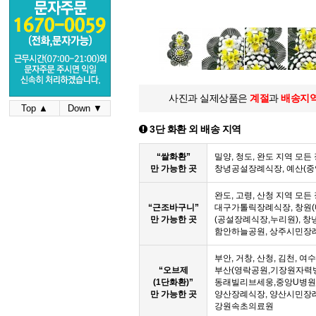
사진과 실제상품은
계절
과
배송지
Top ▲
Down ▼
3단 화환 외 배송 지역
“쌀화환”
밀양, 청도, 완도 지역 모
만 가능한 곳
창녕공설장례식장, 예산(
완도, 고령, 산청 지역 모
“근조바구니”
대구가톨릭장례식장, 창원(
만 가능한 곳
(공설장례식장,누리원), 창
함안하늘공원, 상주시민장
부안, 거창, 산청, 김천, 여
“오브제
부산(영락공원,기장원자력
(1단화환)”
동래빌리브세웅,중앙U병원,
만 가능한 곳
양산장례식장, 양산시민장
강원속초의료원