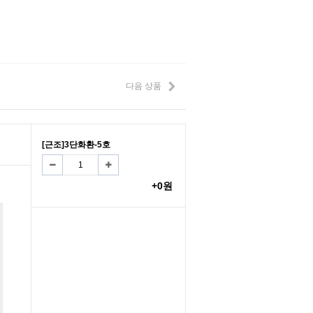
다음 상품
[근조]3단화환-5호
+0원