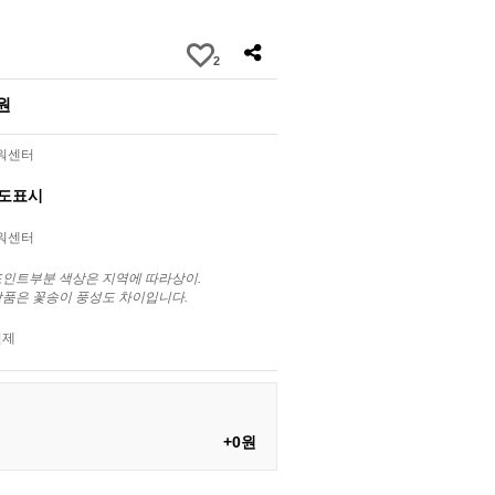
2
0원
라워센터
별도표시
라워센터
포인트부분 색상은 지역에 따라상이.
상품은 꽃송이 풍성도 차이입니다.
결제
+0원