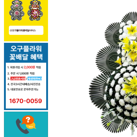
@오구플라워꽃배달서비스