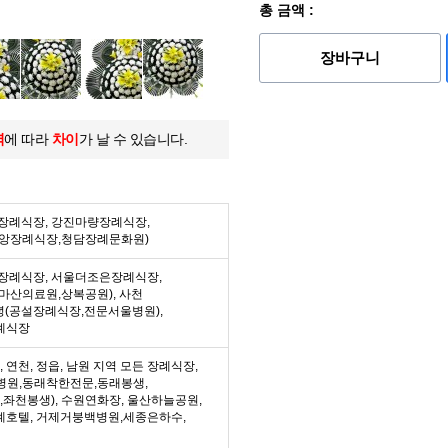
총 금액 :
장바구니
역
에 따라
차이
가 날 수 있습니다.
든 장례식장, 강진마량장례식장,
중앙장례식장,청담장례문화원)
든 장례식장, 서울더조은장례식장,
마산의료원,상복공원), 사천
녕(공설장례식장,전문서울병원),
례식장
수, 연천, 정읍, 남원 지역 모든 장례식장,
병원,동래착한전문,동래봉생,
좌천봉생), 수원연화장, 울산하늘공원,
례호텔, 거제거붕백병원,세종은하수,