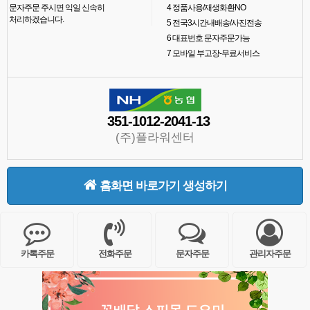
문자주문 주시면 익일 신속히
4
정품사용/재생화환NO
처리하겠습니다.
5
전국3시간내배송/사진전송
6
대표번호 문자주문가능
7
모바일 부고장-무료서비스
351-1012-2041-13
(주)플라워센터
홈화면 바로가기 생성하기
카톡주문
전화주문
문자주문
관리자주문