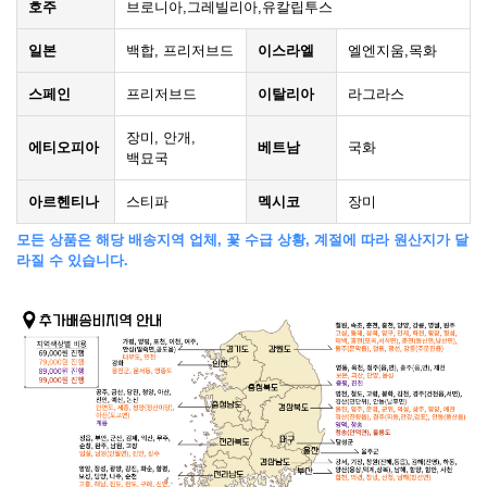
호주
브로니아,그레빌리아,유칼립투스
일본
백합, 프리저브드
이스라엘
엘엔지움,목화
스페인
프리저브드
이탈리아
라그라스
장미, 안개,
에티오피아
베트남
국화
백묘국
아르헨티나
스티파
멕시코
장미
모든 상품은 해당 배송지역 업체, 꽃 수급 상황, 계절에 따라 원산지가 달
라질 수 있습니다.