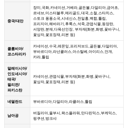
장미,국화,카네이션,거베라,골든볼,다알리아,금어초,
르네브,미스터블루,메리골드,대국,소철,스타치스,
스토크 퐁퐁소국,시네신스,천일홍,백합,튤립,
중국/대만
프리지아,해바라기,후룩스,석죽,관엽식물,동양란,
서양란,분재,다육선인장, 부자재(화분,화병,꽃바구니,
꽃상자,꽃포장재,리본 등)
카네이션,수국,레몬잎,프리저브드,골든볼,다알리아,
콜롬비아/
부바르디아,라넌큘러스,아스틸베,아이리스,안개,
코스타리카
카라,튤립
말레이시아/
인도네시아/
카네이션,관엽식물,부자재(화분,화병,꽃바구니,
태국/
꽃상자,꽃포장재,리본 등)
필리핀/
파키스탄
네덜란드
부바르디아,다알리아,라큘러스,튤립
버질리아,울부시,왁스플라워,만다린믹스,부케믹스,
남아공
핑쿠션,방크샤