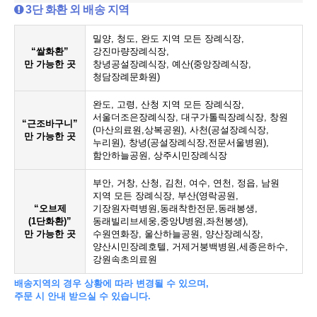
3단 화환 외 배송 지역
밀양, 청도, 완도 지역 모든 장례식장,
“쌀화환”
강진마량장례식장,
만 가능한 곳
창녕공설장례식장, 예산(중앙장례식장,
청담장례문화원)
완도, 고령, 산청 지역 모든 장례식장,
서울더조은장례식장, 대구가톨릭장례식장, 창원
“근조바구니”
(마산의료원,상복공원), 사천(공설장례식장,
만 가능한 곳
누리원), 창녕(공설장례식장,전문서울병원),
함안하늘공원, 상주시민장례식장
부안, 거창, 산청, 김천, 여수, 연천, 정읍, 남원
지역 모든 장례식장, 부산(영락공원,
“오브제
기장원자력병원,동래착한전문,동래봉생,
(1단화환)”
동래빌리브세웅,중앙U병원,좌천봉생),
만 가능한 곳
수원연화장, 울산하늘공원, 양산장례식장,
양산시민장례호텔, 거제거붕백병원,세종은하수,
강원속초의료원
배송지역의 경우 상황에 따라 변경될 수 있으며,
주문 시 안내 받으실 수 있습니다.