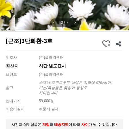
3
/
7
[근조]3단화환-3호
0
제조사
(주)플라워센터
원산지
하단 별도표시
브랜드
(주)플라워센터
소재나 포인트부분 색상은 지역에 따라상이.
참고
기본/특상품은 꽃송이 풍성도
차이입니다.
판매가격
59,000원
배송비결제
주문시 결제
사진과 실제상품은
계절
과
배송지역
에 따라
차이
가 날 수 있습니다.