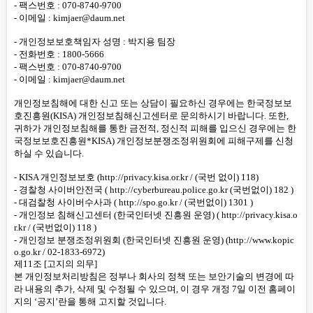
- 팩스번호 : 070-8740-9700
- 이메일 : kimjaer@daum.net
- 개인정보보호책임자 성명 :
박
지용 팀장
- 전화번호 : 1800-5666
- 팩스번호 : 070-8740-9700
- 이메일 : kimjaer@daum.net
개인정보침해에 대한 신고 또는 상담이 필요하신 경우에는 한국정보보
호진흥원(KISA) 개인정보침해신고센터로 문의하시기 바랍니다. 또한,
귀하가 개인정보침해를 통한 금전적, 정신적 피해를 입으신 경우에는 한
국정보보호진흥원*KISA) 개인정보분쟁조정위원회에 피해구제를 신청
하실 수 있습니다.
- KISA 개인정보보호 (
http://privacy.kisa.or.kr
/ (국번 없이) 118)
- 경찰청 사이버안전국 (
http://cyberbureau.police.go.kr
(국번없이) 182 )
- 대검찰청 사이버수사과 (
http://spo.go.kr
/ (국번없이) 1301 )
- 개인정보 침해신고센터 (한국인터넷 진흥원 운영) (
http://privacy.kisa.o
r.kr
/ (국번없이) 118 )
- 개인정보 분쟁조정위원회 (한국인터넷 진흥원 운영) (
http://www.kopic
o.go.kr
/ 02-1833-6972)
제11조 [고지의 의무]
본 개인정보처리방침은 정부나 회사의 정책 또는 보안기술의 변경에 따
라 내용의 추가, 삭제 및 수정될 수 있으며, 이 경우 개정 7일 이전 홈페이
지의 ‘공지’란을 통해 고지할 것입니다.