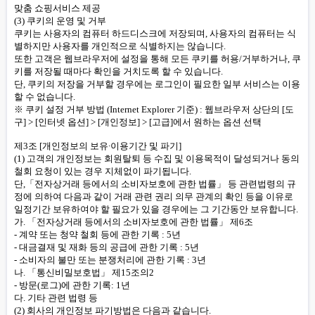
맞춤 쇼핑서비스 제공
(3) 쿠키의 운영 및 거부
쿠키는 사용자의 컴퓨터 하드디스크에 저장되며, 사용자의 컴퓨터는 식
별하지만 사용자를 개인적으로 식별하지는 않습니다.
또한 고객은 웹브라우저에 설정을 통해 모든 쿠키를 허용/거부하거나, 쿠
키를 저장될 때마다 확인을 거치도록 할 수 있습니다.
단, 쿠키의 저장을 거부할 경우에는 로그인이 필요한 일부 서비스는 이용
할 수 없습니다.
※ 쿠키 설정 거부 방법 (Internet Explorer 기준) : 웹브라우저 상단의 [도
구] > [인터넷 옵션] > [개인정보] > [고급]에서 원하는 옵션 선택
제3조 [개인정보의 보유∙이용기간 및 파기]
(1) 고객의 개인정보는 회원탈퇴 등 수집 및 이용목적이 달성되거나 동의
철회 요청이 있는 경우 지체없이 파기됩니다.
단,「전자상거래 등에서의 소비자보호에 관한 법률」 등 관련법령의 규
정에 의하여 다음과 같이 거래 관련 권리 의무 관계의 확인 등을 이유로
일정기간 보유하여야 할 필요가 있을 경우에는 그 기간동안 보유합니다.
가. 「전자상거래 등에서의 소비자보호에 관한 법률」 제6조
- 계약 또는 청약 철회 등에 관한 기록 : 5년
- 대금결재 및 재화 등의 공급에 관한 기록 : 5년
- 소비자의 불만 또는 분쟁처리에 관한 기록 : 3년
나. 「통신비밀보호법」 제15조의2
- 방문(로그)에 관한 기록: 1년
다. 기타 관련 법령 등
(2) 회사의 개인정보 파기방법은 다음과 같습니다.