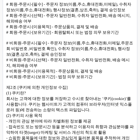
# 회원-주문시-[필수] - 주문자 정보(이름,주소,휴대전화,이메일), 수취자
정보(이름,주소,휴대전화), 행사정보(결혼,상조,축하), 결제 승인정보
# 회원-주문시-[선택] - 주문자 일반전화, 수취자 일반전화, 배송 메시지,
해외배송 여부
# 회원-주문시-[이용목적] - 주문상품의, 결제 및 배송
# 회원-주문시-[보유기간] - 회원탈퇴시 또는 법정 의무 보유기간
# 비회원-주문시-[필수] - 주문자 정보(이름,주소,휴대전화,이메일,주문조
회 비밀번호 ,비밀번호 확인), 수취자 정보(이름,주소,휴대전화), 행사정
보(결혼,상조,축하), 결제 승인정보
# 비회원-주문시-[선택] - 주문자 일반전화, 수취자 일반전화, 배송 메시
지, 해외배송 여부
# 비회원-주문시-[이용목적] - 주문상품의, 결제 및 배송
# 비회원-주문시-[보유기간] - 법정 의무 보유기간
제2조 [쿠키에 의한 개인정보 수집]
(1) 쿠키란?
회사는 고객에 대한 정보를 저장하고 수시로 찾아내는 ‘쿠키(cookie)‘를
사용합니다. 쿠키는 웹사이트가 고객의 컴퓨터 브라우저(인터넷 익스플
로러 등)에 전송하는 소량의 텍스트 파일입니다.
(2) 쿠키의 사용 목적
- 개인의 관심 분야에 따라 차별화된 정보를 제공
- 접속빈도 또는 방문시간 등을 분석하고 이용자의 취향과 관심분야를 파
악하여 타겟(target) 마케팅 및 서비스 개선의 척도로 활용
- 쇼핑한 품목들에 대한 정보와 관심있게 둘러본 품목을 추적하여 개인