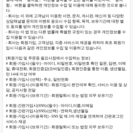
함」 버튼을 클릭하면 개인정보 수집 및 이용에 대해 동의한 것으로 봅니
다.
- 회사는 이 외에 고객님이 이용한 서면, 문자, 게시판, 메신저 등 다양한
상담채널별 문의와 이벤트 응모시 수집 항목, 목적, 보유기간에 대한 별
도 동의를 받아 개인정보를 수집할 수 있습니다.
- 회사는 이 법 또는 다른 법률에 특별한 규정이 있는 경우 개인정보를 수
집 이용할 수 있습니다.
- 회사는 회원가입, 고객상담, 각종 서비스의 제공을 위하여 최초 회원가
입시 다음과 같은 개인정보를 수집 및 이용하고 있습니다.
[회원가입 및 주문등 필요시점에서 수집하는 정보]
# 회원-가입시-[필수] - 아이디, 비밀번호, 비밀번호 확인 질문, 답변, 이메
일, 휴대전화, 회원인증값(모바일인증), 회원인증을 통한 이름, 생년월일,
만 14세 이상 여부
# 회원-가입시-[선택] - 주소, 일반전화
# 회원-가입시-[이용목적] - 회원가입시 본인여부 확인, 서비스 이용 및 상
담, 공지사항 전달
# 회원-가입시-[보유기간] - 회원탈퇴시 또는 법정 의무 보유기간
# 회원-간편가입시(SNS)-[필수] - 아이디,이름,이메일
# 회원-간편가입시(SNS)-[선택] - 연락처,생년월일
# 회원-가입시-[이용목적] - SNS 및 제 3자 계정을 연계하여 간편로그인
서비스 제공
# 회원-가입시-[보유기간] - 회원탈퇴시 또는 법정 의무 보유기간