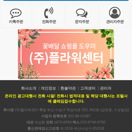
카톡주문
전화주문
문자주문
관리자주문
회사소개
개인정보
환불약관
고객센터
관리자
온라인 광고대행사 전화 사절! 전화시 법적대응 및 해당 대행사는 포털사
에 클레임접수합니다.
회사명
(주)플라워센터
주소
부산 사상구 학감대로 252, 802호 (감전동, 수성빌딩)
사업자 등록번호
352-86-01087
대표
박상화
전화
1670-0059
팩스
070-8740-9700
통신판매업신고번호
제 2018-부산사상구-0533호