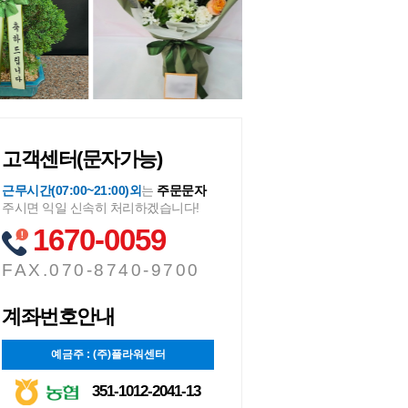
고객센터(문자가능)
근무시간(07:00~21:00)외
는
주문문자
주시면 익일 신속히 처리하겠습니다!
1670-0059
FAX.070-8740-9700
계좌번호안내
예금주 : (주)플라워센터
351-1012-2041-13