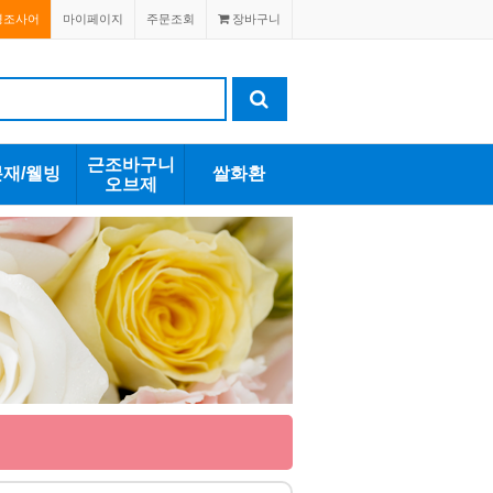
경조사어
마이페이지
주문조회
장바구니
근조바구니
분재/웰빙
쌀화환
오브제