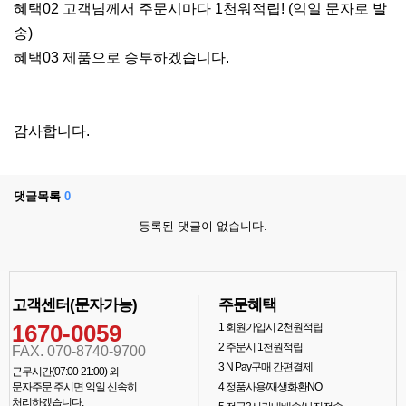
혜택02 고객님께서 주문시마다 1천워적립! (익일 문자로 발
송)
혜택03 제품으로 승부하겠습니다.
감사합니다.
댓글목록
0
등록된 댓글이 없습니다.
고객센터(문자가능)
주문혜택
1670-0059
1
회원가입시 2천원적립
2
주문시 1천원적립
FAX. 070-8740-9700
3
N Pay구매 간편결제
근무시간(07:00-21:00) 외
문자주문 주시면 익일 신속히
4
정품사용/재생화환NO
처리하겠습니다.