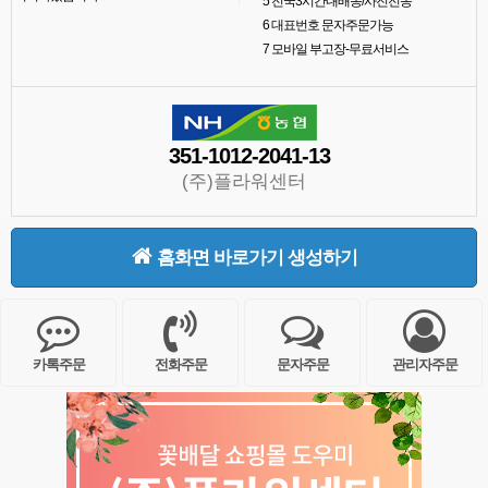
5
전국3시간내배송/사진전송
6
대표번호 문자주문가능
7
모바일 부고장-무료서비스
351-1012-2041-13
(주)플라워센터
홈화면 바로가기 생성하기
카톡주문
전화주문
문자주문
관리자주문