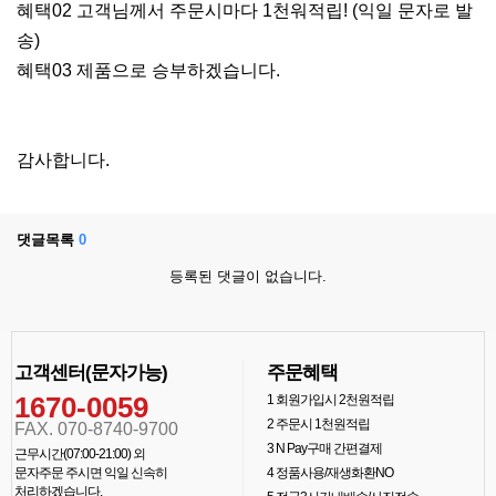
혜택02 고객님께서 주문시마다 1천워적립! (익일 문자로 발
송)
혜택03 제품으로 승부하겠습니다.
감사합니다.
댓글목록
0
등록된 댓글이 없습니다.
고객센터(문자가능)
주문혜택
1670-0059
1
회원가입시 2천원적립
2
주문시 1천원적립
FAX. 070-8740-9700
3
N Pay구매 간편결제
근무시간(07:00-21:00) 외
문자주문 주시면 익일 신속히
4
정품사용/재생화환NO
처리하겠습니다.