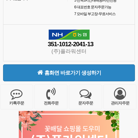
5
전국3시간내배송/사진전송
6
대표번호 문자주문가능
7
모바일 부고장-무료서비스
351-1012-2041-13
(주)플라워센터
홈화면 바로가기 생성하기
카톡주문
전화주문
문자주문
관리자주문